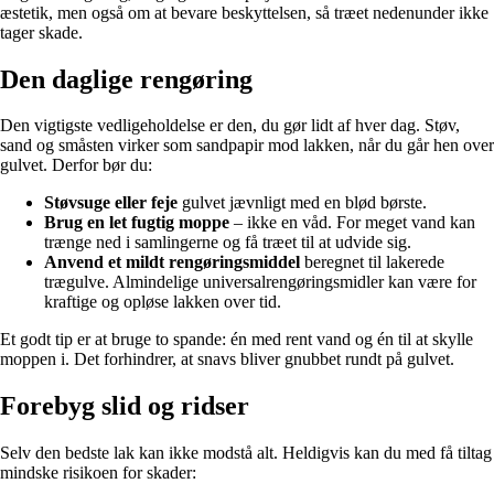
æstetik, men også om at bevare beskyttelsen, så træet nedenunder ikke
tager skade.
Den daglige rengøring
Den vigtigste vedligeholdelse er den, du gør lidt af hver dag. Støv,
sand og småsten virker som sandpapir mod lakken, når du går hen over
gulvet. Derfor bør du:
Støvsuge eller feje
gulvet jævnligt med en blød børste.
Brug en let fugtig moppe
– ikke en våd. For meget vand kan
trænge ned i samlingerne og få træet til at udvide sig.
Anvend et mildt rengøringsmiddel
beregnet til lakerede
trægulve. Almindelige universalrengøringsmidler kan være for
kraftige og opløse lakken over tid.
Et godt tip er at bruge to spande: én med rent vand og én til at skylle
moppen i. Det forhindrer, at snavs bliver gnubbet rundt på gulvet.
Forebyg slid og ridser
Selv den bedste lak kan ikke modstå alt. Heldigvis kan du med få tiltag
mindske risikoen for skader: