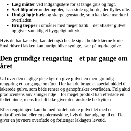
Læg måtter
ved indgangsdøre for at fange grus og fugt.
Sæt filtpuder
under møbler, især stole og borde, der flyttes ofte.
Undgå høje hæle
og skarpe genstande, som kan lave mærker i
overfladen.
Brug tæpper
i områder med meget trafik – det aflaster gulvet
og giver samtidig et hyggeligt udtryk.
Hvis du har kæledyr, kan det også betale sig at holde kløerne korte.
Små ridser i lakken kan hurtigt blive synlige, især på mørke gulve.
Den grundige rengøring – et par gange om
året
Ud over den daglige pleje bør du give gulvet en mere grundig
rengøring et par gange om året. Her kan du bruge et specialmiddel til
lakerede gulve, som både renser og genopfrisker overfladen. Følg altid
producentens anvisninger nøje – for meget produkt kan efterlade en
fedtet hinde, mens for lidt ikke giver den ønskede beskyttelse.
Efter rengøringen kan du med fordel polere gulvet let med en
mikrofiberklud eller en polermaskine, hvis du har adgang til en. Det
giver en jævnere overflade og forlænger laklagets levetid.