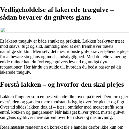
Vedligeholdelse af lakerede trægulve –
sådan bevarer du gulvets glans
Et lakeret trægulv er både smukt og praktisk. Lakken beskytter træet
mod snavs, fugt og slid, samtidig med at den fremhæver træets
naturlige struktur. Men selv det mest robuste gulv kræver løbende pleje
for at bevare sin glans og modstandsdygtighed. Med de rette vaner og
enkle rutiner kan du forlænge gulvets levetid og undgå dyre
reparationer. Her får du en guide til, hvordan du bedst passer på dit
lakerede trægulv.
Forstå lakken – og hvorfor den skal plejes
Lakken fungerer som en beskyttende film oven på træet. Den forsegler
overfladen og gør den mere modstandsdygtig over for pletter og fugt.
Over tid slides lakken dog af – især i områder med meget trafik som
entré, køkken og gangarealer. Når laklaget bliver tyndt, mister gulvet
sin glans og bliver mere sårbart over for ridser og misfarvning.
Regelmæssig rengøring og korrekt pleje handler derfor ikke kun om