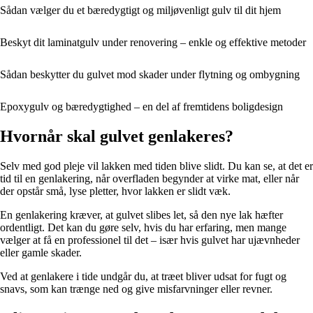
Sådan vælger du et bæredygtigt og miljøvenligt gulv til dit hjem
Beskyt dit laminatgulv under renovering – enkle og effektive metoder
Sådan beskytter du gulvet mod skader under flytning og ombygning
Epoxygulv og bæredygtighed – en del af fremtidens boligdesign
Hvornår skal gulvet genlakeres?
Selv med god pleje vil lakken med tiden blive slidt. Du kan se, at det er
tid til en genlakering, når overfladen begynder at virke mat, eller når
der opstår små, lyse pletter, hvor lakken er slidt væk.
En genlakering kræver, at gulvet slibes let, så den nye lak hæfter
ordentligt. Det kan du gøre selv, hvis du har erfaring, men mange
vælger at få en professionel til det – især hvis gulvet har ujævnheder
eller gamle skader.
Ved at genlakere i tide undgår du, at træet bliver udsat for fugt og
snavs, som kan trænge ned og give misfarvninger eller revner.