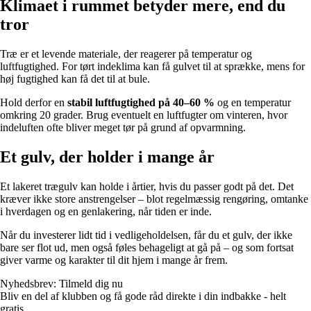
Klimaet i rummet betyder mere, end du
tror
Træ er et levende materiale, der reagerer på temperatur og
luftfugtighed. For tørt indeklima kan få gulvet til at sprække, mens for
høj fugtighed kan få det til at bule.
Hold derfor en
stabil luftfugtighed på 40–60 %
og en temperatur
omkring 20 grader. Brug eventuelt en luftfugter om vinteren, hvor
indeluften ofte bliver meget tør på grund af opvarmning.
Et gulv, der holder i mange år
Et lakeret trægulv kan holde i årtier, hvis du passer godt på det. Det
kræver ikke store anstrengelser – blot regelmæssig rengøring, omtanke
i hverdagen og en genlakering, når tiden er inde.
Når du investerer lidt tid i vedligeholdelsen, får du et gulv, der ikke
bare ser flot ud, men også føles behageligt at gå på – og som fortsat
giver varme og karakter til dit hjem i mange år frem.
Nyhedsbrev: Tilmeld dig nu
Bliv en del af klubben og få gode råd direkte i din indbakke - helt
gratis.