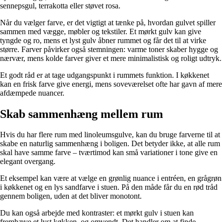
sennepsgul, terrakotta eller støvet rosa.
Når du vælger farve, er det vigtigt at tænke på, hvordan gulvet spiller
sammen med vægge, møbler og tekstiler. Et mørkt gulv kan give
tyngde og ro, mens et lyst gulv åbner rummet og får det til at virke
større. Farver påvirker også stemningen: varme toner skaber hygge og
nærvær, mens kolde farver giver et mere minimalistisk og roligt udtryk.
Et godt råd er at tage udgangspunkt i rummets funktion. I køkkenet
kan en frisk farve give energi, mens soveværelset ofte har gavn af mere
afdæmpede nuancer.
Skab sammenhæng mellem rum
Hvis du har flere rum med linoleumsgulve, kan du bruge farverne til at
skabe en naturlig sammenhæng i boligen. Det betyder ikke, at alle rum
skal have samme farve – tværtimod kan små variationer i tone give en
elegant overgang.
Et eksempel kan være at vælge en grønlig nuance i entréen, en grågrøn
i køkkenet og en lys sandfarve i stuen. På den måde får du en rød tråd
gennem boligen, uden at det bliver monotont.
Du kan også arbejde med kontraster: et mørkt gulv i stuen kan
fremhæve et lyst køkken, og omvendt. Det handler om at finde