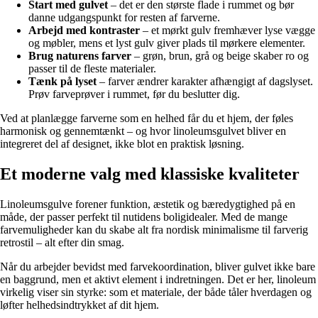
Start med gulvet
– det er den største flade i rummet og bør
danne udgangspunkt for resten af farverne.
Arbejd med kontraster
– et mørkt gulv fremhæver lyse vægge
og møbler, mens et lyst gulv giver plads til mørkere elementer.
Brug naturens farver
– grøn, brun, grå og beige skaber ro og
passer til de fleste materialer.
Tænk på lyset
– farver ændrer karakter afhængigt af dagslyset.
Prøv farveprøver i rummet, før du beslutter dig.
Ved at planlægge farverne som en helhed får du et hjem, der føles
harmonisk og gennemtænkt – og hvor linoleumsgulvet bliver en
integreret del af designet, ikke blot en praktisk løsning.
Et moderne valg med klassiske kvaliteter
Linoleumsgulve forener funktion, æstetik og bæredygtighed på en
måde, der passer perfekt til nutidens boligidealer. Med de mange
farvemuligheder kan du skabe alt fra nordisk minimalisme til farverig
retrostil – alt efter din smag.
Når du arbejder bevidst med farvekoordination, bliver gulvet ikke bare
en baggrund, men et aktivt element i indretningen. Det er her, linoleum
virkelig viser sin styrke: som et materiale, der både tåler hverdagen og
løfter helhedsindtrykket af dit hjem.