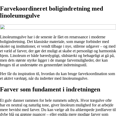
Farvekoordineret boligindretning med
linoleumsgulve
Linoleumsgulve har i de seneste år fået en renæssance i moderne
boligindretning. Det klassiske materiale, som mange forbinder med
skoler og institutioner, er vendt tilbage i nye, stilrene udgaver – og med
et væld af farver, der gør det muligt at skabe et personligt og harmonisk
hjem. Linoleum er både bæredygtigt, slidstærkt og behageligt at gå på,
men dets største styrke ligger i de mange farvemuligheder, der kan
bruges til at understøtte en gennemført indretningsstil.
Her får du inspiration til, hvordan du kan bruge farvekoordination som
et aktivt værktøj, når du indretter med linoleumsgulve.
Farver som fundament i indretningen
Et gulv danner rammen for hele rummets udtryk. Hvor trægulve ofte
har en neutral og naturlig tone, giver linoleum mulighed for at arbejde
mere bevidst med farver. Du kan vælge alt fra afdæmpede jordfarver til
dybe blå og grønne nuancer – eller endda mere modige farver som