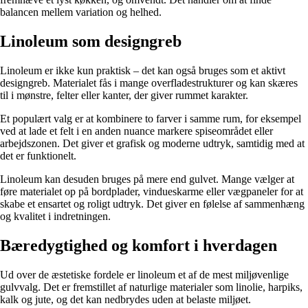
balancen mellem variation og helhed.
Linoleum som designgreb
Linoleum er ikke kun praktisk – det kan også bruges som et aktivt
designgreb. Materialet fås i mange overfladestrukturer og kan skæres
til i mønstre, felter eller kanter, der giver rummet karakter.
Et populært valg er at kombinere to farver i samme rum, for eksempel
ved at lade et felt i en anden nuance markere spiseområdet eller
arbejdszonen. Det giver et grafisk og moderne udtryk, samtidig med at
det er funktionelt.
Linoleum kan desuden bruges på mere end gulvet. Mange vælger at
føre materialet op på bordplader, vindueskarme eller vægpaneler for at
skabe et ensartet og roligt udtryk. Det giver en følelse af sammenhæng
og kvalitet i indretningen.
Bæredygtighed og komfort i hverdagen
Ud over de æstetiske fordele er linoleum et af de mest miljøvenlige
gulvvalg. Det er fremstillet af naturlige materialer som linolie, harpiks,
kalk og jute, og det kan nedbrydes uden at belaste miljøet.