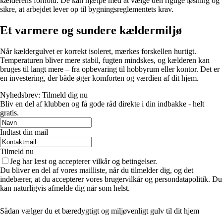
kælderens forhold. De kan hjælpe med at vælge den rigtige løsning og
sikre, at arbejdet lever op til bygningsreglementets krav.
Et varmere og sundere kældermiljø
Når kældergulvet er korrekt isoleret, mærkes forskellen hurtigt.
Temperaturen bliver mere stabil, fugten mindskes, og kælderen kan
bruges til langt mere – fra opbevaring til hobbyrum eller kontor. Det er
en investering, der både øger komforten og værdien af dit hjem.
Nyhedsbrev: Tilmeld dig nu
Bliv en del af klubben og få gode råd direkte i din indbakke - helt
gratis.
Indtast din mail
Tilmeld nu
Jeg har læst og accepterer vilkår og betingelser.
Du bliver en del af vores mailliste, når du tilmelder dig, og det
indebærer, at du accepterer vores brugervilkår og persondatapolitik. Du
kan naturligvis afmelde dig når som helst.
Sådan vælger du et bæredygtigt og miljøvenligt gulv til dit hjem