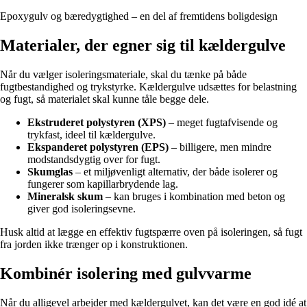
Epoxygulv og bæredygtighed – en del af fremtidens boligdesign
Materialer, der egner sig til kældergulve
Når du vælger isoleringsmateriale, skal du tænke på både
fugtbestandighed og trykstyrke. Kældergulve udsættes for belastning
og fugt, så materialet skal kunne tåle begge dele.
Ekstruderet polystyren (XPS)
– meget fugtafvisende og
trykfast, ideel til kældergulve.
Ekspanderet polystyren (EPS)
– billigere, men mindre
modstandsdygtig over for fugt.
Skumglas
– et miljøvenligt alternativ, der både isolerer og
fungerer som kapillarbrydende lag.
Mineralsk skum
– kan bruges i kombination med beton og
giver god isoleringsevne.
Husk altid at lægge en effektiv fugtspærre oven på isoleringen, så fugt
fra jorden ikke trænger op i konstruktionen.
Kombinér isolering med gulvvarme
Når du alligevel arbejder med kældergulvet, kan det være en god idé at