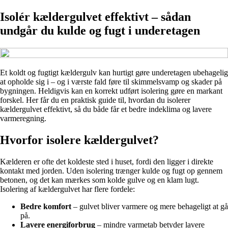
Isolér kældergulvet effektivt – sådan
undgår du kulde og fugt i underetagen
Et koldt og fugtigt kældergulv kan hurtigt gøre underetagen ubehagelig
at opholde sig i – og i værste fald føre til skimmelsvamp og skader på
bygningen. Heldigvis kan en korrekt udført isolering gøre en markant
forskel. Her får du en praktisk guide til, hvordan du isolerer
kældergulvet effektivt, så du både får et bedre indeklima og lavere
varmeregning.
Hvorfor isolere kældergulvet?
Kælderen er ofte det koldeste sted i huset, fordi den ligger i direkte
kontakt med jorden. Uden isolering trænger kulde og fugt op gennem
betonen, og det kan mærkes som kolde gulve og en klam lugt.
Isolering af kældergulvet har flere fordele:
Bedre komfort
– gulvet bliver varmere og mere behageligt at gå
på.
Lavere energiforbrug
– mindre varmetab betyder lavere