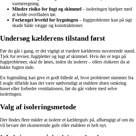
varmeregning.
Mindre risiko for fugt og skimmel
– isoleringen hjælper med
at holde overfladen tør.
Forlænget levetid for bygningen
– fugtproblemer kan på sigt
skade både vægge og konstruktioner.
Undersøg kælderens tilstand først
Før du går i gang, er det vigtigt at vurdere kælderens nuværende stand.
Tjek for revner, fugtpletter og lugt af skimmel. Hvis der er tegn på
fugtproblemer, skal de løses, inden du isolerer – ellers risikerer du at
lukke fugten inde.
En fugtmåling kan give et godt billede af, hvor problemet stammer fra.
I nogle tilfælde kan det være nødvendigt at etablere dræn omkring
huset eller forbedre ventilationen, før du går videre med selve
isoleringen.
Valg af isoleringsmetode
Der findes flere måder at isolere et kældergulv på, afhængigt af om du
vil bevare det eksisterende gulv eller etablere et helt nyt.