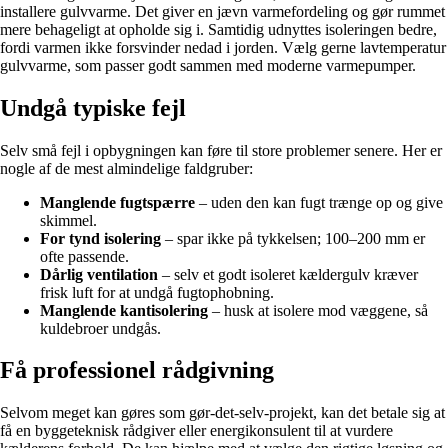
installere gulvvarme. Det giver en jævn varmefordeling og gør rummet
mere behageligt at opholde sig i. Samtidig udnyttes isoleringen bedre,
fordi varmen ikke forsvinder nedad i jorden. Vælg gerne lavtemperatur
gulvvarme, som passer godt sammen med moderne varmepumper.
Undgå typiske fejl
Selv små fejl i opbygningen kan føre til store problemer senere. Her er
nogle af de mest almindelige faldgruber:
Manglende fugtspærre
– uden den kan fugt trænge op og give
skimmel.
For tynd isolering
– spar ikke på tykkelsen; 100–200 mm er
ofte passende.
Dårlig ventilation
– selv et godt isoleret kældergulv kræver
frisk luft for at undgå fugtophobning.
Manglende kantisolering
– husk at isolere mod væggene, så
kuldebroer undgås.
Få professionel rådgivning
Selvom meget kan gøres som gør-det-selv-projekt, kan det betale sig at
få en byggeteknisk rådgiver eller energikonsulent til at vurdere