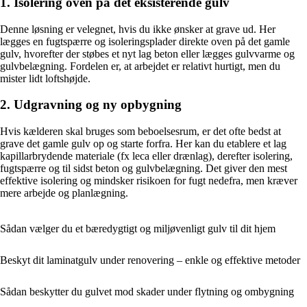
1. Isolering oven på det eksisterende gulv
Denne løsning er velegnet, hvis du ikke ønsker at grave ud. Her
lægges en fugtspærre og isoleringsplader direkte oven på det gamle
gulv, hvorefter der støbes et nyt lag beton eller lægges gulvvarme og
gulvbelægning. Fordelen er, at arbejdet er relativt hurtigt, men du
mister lidt loftshøjde.
2. Udgravning og ny opbygning
Hvis kælderen skal bruges som beboelsesrum, er det ofte bedst at
grave det gamle gulv op og starte forfra. Her kan du etablere et lag
kapillarbrydende materiale (fx leca eller drænlag), derefter isolering,
fugtspærre og til sidst beton og gulvbelægning. Det giver den mest
effektive isolering og mindsker risikoen for fugt nedefra, men kræver
mere arbejde og planlægning.
Sådan vælger du et bæredygtigt og miljøvenligt gulv til dit hjem
Beskyt dit laminatgulv under renovering – enkle og effektive metoder
Sådan beskytter du gulvet mod skader under flytning og ombygning