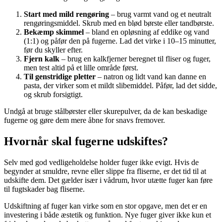
Start med mild rengøring
– brug varmt vand og et neutralt
rengøringsmiddel. Skrub med en blød børste eller tandbørste.
Bekæmp skimmel
– bland en opløsning af eddike og vand
(1:1) og påfør den på fugerne. Lad det virke i 10–15 minutter,
før du skyller efter.
Fjern kalk
– brug en kalkfjerner beregnet til fliser og fuger,
men test altid på et lille område først.
Til genstridige pletter
– natron og lidt vand kan danne en
pasta, der virker som et mildt slibemiddel. Påfør, lad det sidde,
og skrub forsigtigt.
Undgå at bruge stålbørster eller skurepulver, da de kan beskadige
fugerne og gøre dem mere åbne for snavs fremover.
Hvornår skal fugerne udskiftes?
Selv med god vedligeholdelse holder fuger ikke evigt. Hvis de
begynder at smuldre, revne eller slippe fra fliserne, er det tid til at
udskifte dem. Det gælder især i vådrum, hvor utætte fuger kan føre
til fugtskader bag fliserne.
Udskiftning af fuger kan virke som en stor opgave, men det er en
investering i både æstetik og funktion. Nye fuger giver ikke kun et