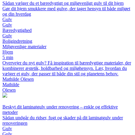
Sådan vælger du et bæredygtigt og miljøvenligt gulv til dit hjem
Gør dit hjem smukkere med gulve, der tager hensyn til både miljøet
og din hverdag
Gulv
Gulv
Bæredygtighed
Gulv
Boligindretning
Miljøvenlige materialer
Hjem
5 min
Overvejer du nyt gulv? Få inspiration til bæredygtige materialer, der
kombinerer æstetik, holdbarhed og miljøhensyn. Lær, hvordan du
vælger et gulv, der passer til både din stil og planetens behov.
Mathilde Olesen
Mathilde
Olesen
Beskyt dit laminatgulv under renovering – enkle og effektive
metoder
Sådan undgår du ridser, fugt og skader på dit laminatgulv under
renoveringen
Gulv
Gulv