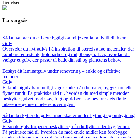
Bertelsen
Læs også:
Sådan vælger du et bæredygtigt og miljøvenligt gulv til dit hjem
Gulv
Overvejer du nyt gulv? Få inspiration til bæredygtige materialer, der
kombinerer æstetik, holdbarhed og miljøhensyn. Lær, hvordan du
vælger et gulv, der passer til både din stil og planetens behov.
Beskyt dit laminatgulv under renovering – enkle og effektive
metoder
Gulv
Et laminatgulv kan hurtigt tage skade, når du maler, bygger om eller
flytter rundt. Få praktiske råd til, hvordan du med simple metoder
beskytter gulvet mod støv, fugt og ridser – og bevarer dets flotte
udseende gennem hele renoveringen.
Sådan beskytter du gulvet mod skader under flytning og ombygning
Gulv
Et smukt gulv fortjener beskyttelse, når du flytter eller bygger om.
Få praktiske råd til, hvordan du med enkle midler kan forebygge
skader, støv og slid, så dit gulv bevarer sit pæne udseende i mange