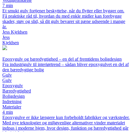
Vedligeholdelse
7 min
Et smukt gulv fortjener beskyttelse, når du flytter eller bygger om.
Få praktiske råd til, hvordan du med enkle midler kan forebygge
skader, støv og slid, så dit gulv bevarer sit pæne udseende i mange
år.
Jess Kjeldsen
Jess
Kjeldsen
Epoxygulv og bæredygtighed – en del af fremtidens boligdesign
Fra industrigulv til interiørtrend – sådan bliver epoxygulvet en del af
den bæredygtige bolig
Gulv
Gulv
Epoxygulv
Bæredygtighed
Boligdesign
Indretning
Materialer
4 min
Epoxygulve er ikke længere kun forbeholdt fabrikker og værksteder.
Med nye teknologier og miljøvenlige alternativer vinder materialet
indpas i moderne hjem, hvor design, funktion og bæredygtighed går