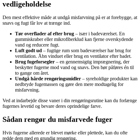
vedligeholdelse
Den mest effektive måde at undgå misfarvning på er at forebygge, at
snavs og fugt får lov at trænge ind.
Tør overflader af efter brug
– især i badeværelset. En
gummiskraber eller mikrofiberklud kan fjerne overskydende
vand og reducere fugt.
Luft godt ud
– fugtige rum som badeværelser har brug for
ventilation. Åbn vinduet eller brug en ventilator efter badet.
Brug fugeforsegler
– en gennemsigtig imprægnering, der
beskytter fugerne mod vand og snavs. Den bør påføres én til
to gange om året.
Undgå hårde rengøringsmidler
– syreholdige produkter kan
nedbryde fugemassen og gøre den mere modtagelig for
misfarvning.
Ved at indarbejde disse vaner i din rengøringsrutine kan du forlænge
fugernes levetid og bevare deres oprindelige farve.
Sådan rengør du misfarvede fuger
Hvis fugerne allerede er blevet mørke eller plettede, kan du ofte
redde dem med en grundig rengøring.