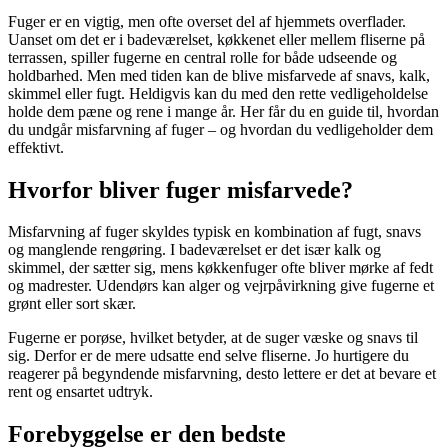
Fuger er en vigtig, men ofte overset del af hjemmets overflader.
Uanset om det er i badeværelset, køkkenet eller mellem fliserne på
terrassen, spiller fugerne en central rolle for både udseende og
holdbarhed. Men med tiden kan de blive misfarvede af snavs, kalk,
skimmel eller fugt. Heldigvis kan du med den rette vedligeholdelse
holde dem pæne og rene i mange år. Her får du en guide til, hvordan
du undgår misfarvning af fuger – og hvordan du vedligeholder dem
effektivt.
Hvorfor bliver fuger misfarvede?
Misfarvning af fuger skyldes typisk en kombination af fugt, snavs
og manglende rengøring. I badeværelset er det især kalk og
skimmel, der sætter sig, mens køkkenfuger ofte bliver mørke af fedt
og madrester. Udendørs kan alger og vejrpåvirkning give fugerne et
grønt eller sort skær.
Fugerne er porøse, hvilket betyder, at de suger væske og snavs til
sig. Derfor er de mere udsatte end selve fliserne. Jo hurtigere du
reagerer på begyndende misfarvning, desto lettere er det at bevare et
rent og ensartet udtryk.
Forebyggelse er den bedste