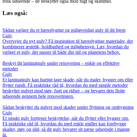
frisk udseende – de beskytter også mod fugt og skimmel.
Læs også:
Sådan vælger du et bæredygtigt og miljøvenligt gulv til dit hjem
Gulv
Overvejer du nyt gulv? Få inspiration til bæredygtige materialer, der
kombinerer æstetik, holdbarhed og miljøhensyn. Lær, hvordan du
vælger et gulv, der passer til både din stil og planetens behov.
Beskyt dit laminatgulv under renovering – enkle og effektive
metoder
Gulv
Et laminatgulv kan hurtigt tage skade, når du maler, bygger om eller
flytter rundt. Få praktiske råd til, hvordan du med simple metoder
beskytter gulvet mod støv, fugt og ridser – og bevarer dets flotte
udseende gennem hele renoveringen.
Sådan beskytter du gulvet mod skader under flytning og ombygning
Gulv
Et smukt gulv fortjener beskyttelse, når du flytter eller bygger om.
Få praktiske råd til, hvordan du med enkle midler kan forebygge
skader, støv og slid, så dit gulv bevarer sit pæne udseende i mange
år.