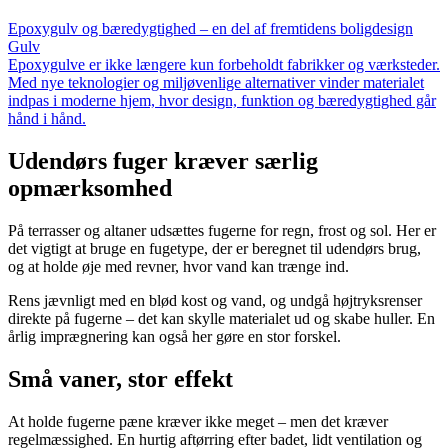
Epoxygulv og bæredygtighed – en del af fremtidens boligdesign
Gulv
Epoxygulve er ikke længere kun forbeholdt fabrikker og værksteder.
Med nye teknologier og miljøvenlige alternativer vinder materialet
indpas i moderne hjem, hvor design, funktion og bæredygtighed går
hånd i hånd.
Udendørs fuger kræver særlig
opmærksomhed
På terrasser og altaner udsættes fugerne for regn, frost og sol. Her er
det vigtigt at bruge en fugetype, der er beregnet til udendørs brug,
og at holde øje med revner, hvor vand kan trænge ind.
Rens jævnligt med en blød kost og vand, og undgå højtryksrenser
direkte på fugerne – det kan skylle materialet ud og skabe huller. En
årlig imprægnering kan også her gøre en stor forskel.
Små vaner, stor effekt
At holde fugerne pæne kræver ikke meget – men det kræver
regelmæssighed. En hurtig aftørring efter badet, lidt ventilation og