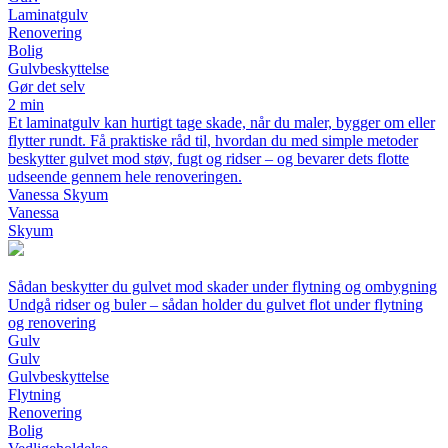
Laminatgulv
Renovering
Bolig
Gulvbeskyttelse
Gør det selv
2 min
Et laminatgulv kan hurtigt tage skade, når du maler, bygger om eller
flytter rundt. Få praktiske råd til, hvordan du med simple metoder
beskytter gulvet mod støv, fugt og ridser – og bevarer dets flotte
udseende gennem hele renoveringen.
Vanessa Skyum
Vanessa
Skyum
Sådan beskytter du gulvet mod skader under flytning og ombygning
Undgå ridser og buler – sådan holder du gulvet flot under flytning
og renovering
Gulv
Gulv
Gulvbeskyttelse
Flytning
Renovering
Bolig