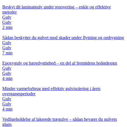
Beskyt dit laminatgulv under renovering – enkle og effektive
metoder
Gulv
Gulv
2 min
Sådan beskytter du gulvet mod skader under flytning og ombygning
Gulv
Gulv
7 min
Epoxygulv og bæredygtighed – en del af fremtidens boligdesign
Gulv
Gulv
4 min
Mindre varmeforbrug med effektiv gulvisolering i årets
overgangsperioder
Gulv
Gulv
4 min
Vedligeholdelse af lakerede trægulve – sådan bevarer du gulvets
glans