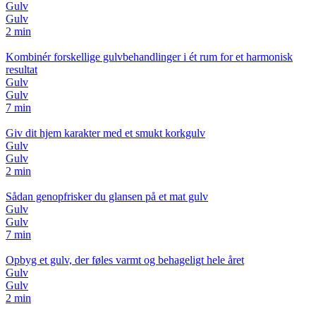
Gulv
Gulv
2 min
Kombinér forskellige gulvbehandlinger i ét rum for et harmonisk
resultat
Gulv
Gulv
7 min
Giv dit hjem karakter med et smukt korkgulv
Gulv
Gulv
2 min
Sådan genopfrisker du glansen på et mat gulv
Gulv
Gulv
7 min
Opbyg et gulv, der føles varmt og behageligt hele året
Gulv
Gulv
2 min